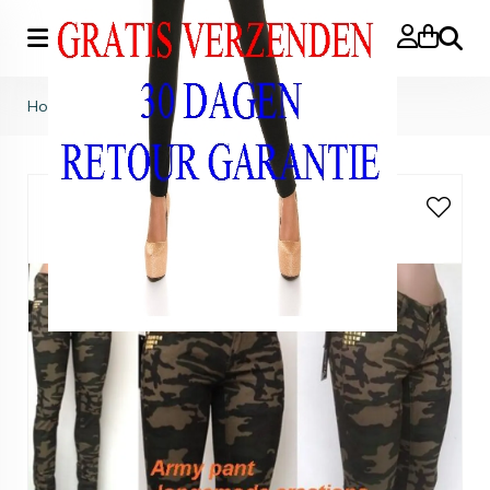
Zoeke
Home
>
Legerbroek dames